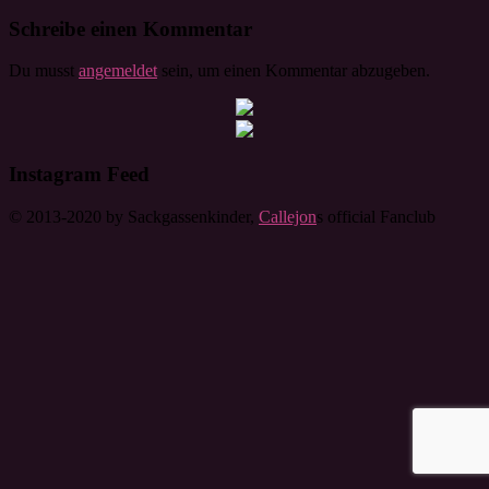
Schreibe einen Kommentar
Du musst
angemeldet
sein, um einen Kommentar abzugeben.
Instagram Feed
© 2013-2020 by Sackgassenkinder,
Callejon
s official Fanclub