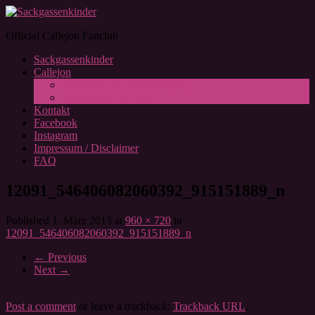
Official Callejon Fanclub
Sackgassenkinder
Callejon
Sonstiges und Wissenswertes
Diskografie & Lyrics
Kontakt
Facebook
Instagram
Impressum / Disclaimer
FAQ
12091_546406082060392_915151889_n
Published
1. März 2013
at
960 × 720
in
12091_546406082060392_915151889_n
←
Previous
Next
→
Post a comment
or leave a trackback:
Trackback URL
.