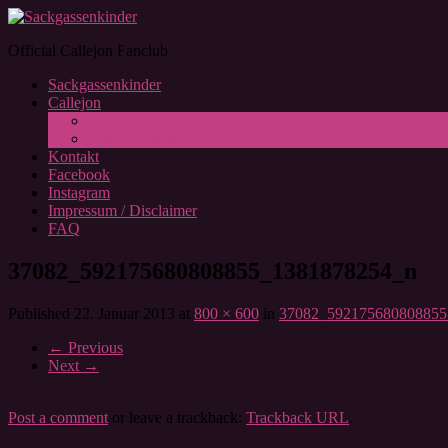
Official Callejon Fanclub
Sackgassenkinder
Callejon
Sonstiges und Wissenswertes
Diskografie & Lyrics
Kontakt
Facebook
Instagram
Impressum / Disclaimer
FAQ
37082_592175680808855_1381878254_n
Published
22. Januar 2013
at
800 × 600
in
37082_592175680808855
←
Previous
Next
→
Post a comment
or leave a trackback:
Trackback URL
.