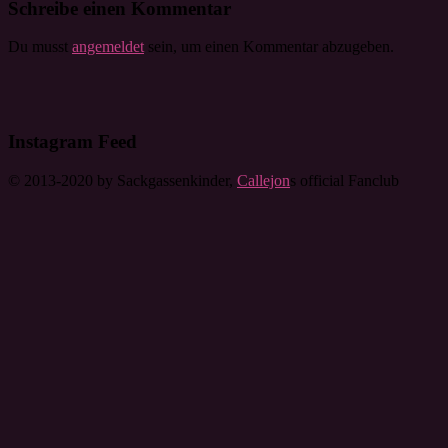
Schreibe einen Kommentar
Du musst
angemeldet
sein, um einen Kommentar abzugeben.
Instagram Feed
© 2013-2020 by Sackgassenkinder,
Callejon
s official Fanclub