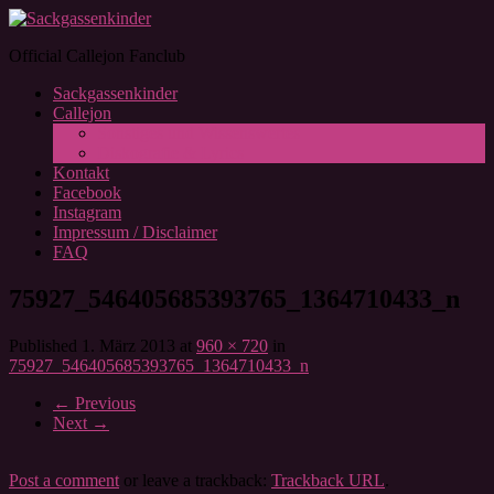
Official Callejon Fanclub
Sackgassenkinder
Callejon
Sonstiges und Wissenswertes
Diskografie & Lyrics
Kontakt
Facebook
Instagram
Impressum / Disclaimer
FAQ
75927_546405685393765_1364710433_n
Published
1. März 2013
at
960 × 720
in
75927_546405685393765_1364710433_n
←
Previous
Next
→
Post a comment
or leave a trackback:
Trackback URL
.