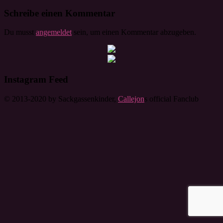
Schreibe einen Kommentar
Du musst
angemeldet
sein, um einen Kommentar abzugeben.
Instagram Feed
© 2013-2020 by Sackgassenkinder,
Callejon
s official Fanclub