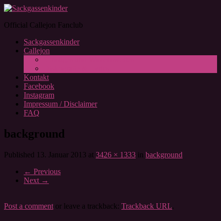
Official Callejon Fanclub
Sackgassenkinder
Callejon
Sonstiges und Wissenswertes
Diskografie & Lyrics
Kontakt
Facebook
Instagram
Impressum / Disclaimer
FAQ
background
Published
13. Januar 2013
at
3426 × 1333
in
background
←
Previous
Next
→
Post a comment
or leave a trackback:
Trackback URL
.