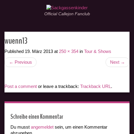
Official Callejon Fanclub
wuenn13
Published
19. März 2013
at
250 × 354
in
Tour & Shows
←
Previous
Next
→
Post a comment
or leave a trackback:
Trackback URL
.
Schreibe einen Kommentar
Du musst
angemeldet
sein, um einen Kommentar
abzugeben.