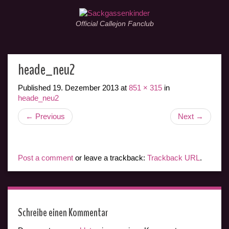
Official Callejon Fanclub
heade_neu2
Published
19. Dezember 2013
at
851 × 315
in
heade_neu2
←
Previous
Next
→
Post a comment
or leave a trackback:
Trackback URL
.
Schreibe einen Kommentar