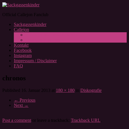
Official Callejon Fanclub
Sackgassenkinder
Callejon
Sonstiges und Wissenswertes
Diskografie & Lyrics
Kontakt
Facebook
Instagram
Impressum / Disclaimer
FAQ
chronos
Published
16. Januar 2013
at
180 × 180
in
Diskografie
←
Previous
Next
→
Post a comment
or leave a trackback:
Trackback URL
.