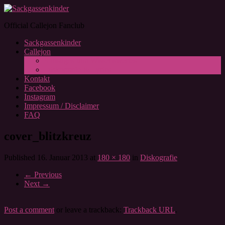
Official Callejon Fanclub
Sackgassenkinder
Callejon
Sonstiges und Wissenswertes
Diskografie & Lyrics
Kontakt
Facebook
Instagram
Impressum / Disclaimer
FAQ
cover_blitzkreuz
Published
16. Januar 2013
at
180 × 180
in
Diskografie
←
Previous
Next
→
Post a comment
or leave a trackback:
Trackback URL
.